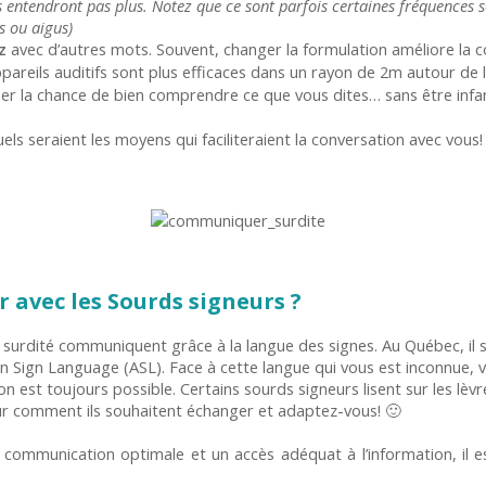
entendront pas plus. Notez que ce sont parfois certaines fréquences son
s ou aigus)
z
avec d’autres mots. Souvent, changer la formulation améliore la 
pareils auditifs sont plus efficaces dans un rayon de 2m autour de
r la chance de bien comprendre ce que vous dites… sans être infant
 seraient les moyens qui faciliteraient la conversation avec vous!
vec les Sourds signeurs ?
surdité communiquent grâce à la langue des signes. Au Québec, il s
 Sign Language (ASL). Face à cette langue qui vous est inconnue, v
on est toujours possible. Certains sourds signeurs lisent sur les lèvr
eur comment ils souhaitent échanger et adaptez-vous! 🙂
communication optimale et un accès adéquat à l’information, il es