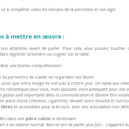
r et à compléter selon les besoins de la personne et son âge!
es à mettre en œuvre :
 son attention avant de parler. Pour cela, vous pouvez toucher 
ire clignoter la lumière ou cogner sur la table.
ciliter une bonne compréhension :
r lui permettre de s’aider en regardant vos lèvres
, pour que votre visage ne soit pas à contre-jour.
Un repas aux chan
tre romantiques pour vous, mais épuisant, voire paniquant pour une p
 les gestes sont importants dans la communication et doivent être visible
oute autre chose (cheveux, cigarette), devant votre bouche et sur
 libres
et accessibles pour la lecture, avec une articulation non dé
allez dans une
pièce calme
si nécessaire
ant à un volume normal.
Rien ne sert de parler plus fort… L’appareil a