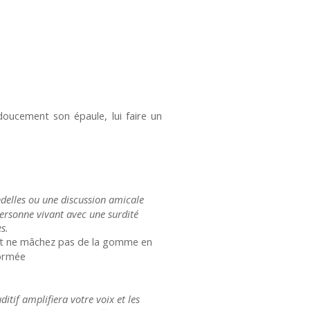
doucement son épaule, lui faire un
delles ou une discussion amicale
ersonne vivant avec une surdité
s.
tout ne mâchez pas de la gomme en
formée
uditif
amplifiera votre voix et les