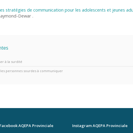
es stratégies de communication pour les adolescents et jeunes adu
aymond-Dewar .
ntes
er à la surdité
r les personnes sourdes à communiquer
Facebook AQEPA Provinciale
Instagram AQEPA Provinciale