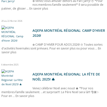
❄️ Venez vous amuser dehors au Parc Jarry! ☃️ *Pour
nos membres-famille seulement* Il sera possible de
patiner, de glisser ...
En savoir plus
20 au 22 février 2026
AQEPA MONTRÉAL RÉGIONAL: CAMP D’HIVER
2026!
❄️ CAMP D'HIVER POUR ADOS 2026! ☃️ Toutes sortes
d'activités hivernales sont prévues. Pour en savoir plus ou pour vous ...
En
savoir plus
6 décembre 2025
AQEPA MONTRÉAL RÉGIONAL: LA FÊTE DE
NOËL 2025! 🎄
Venez célébrer Noël avec nous! 🎄 *Pour nos
membres-famille seulement. ...et surprise!!!: Le Père Noël sera là!!! 🎅🏽✨
Pour en ...
En savoir plus