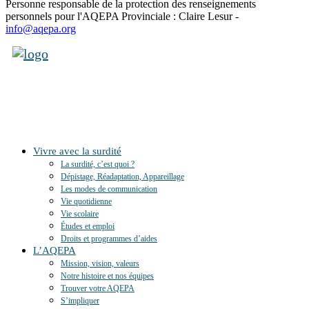
Personne responsable de la protection des renseignements
personnels pour l'AQEPA Provinciale : Claire Lesur -
info@aqepa.org
Vivre avec la surdité
La surdité, c’est quoi ?
Dépistage, Réadaptation, Appareillage
Les modes de communication
Vie quotidienne
Vie scolaire
Études et emploi
Droits et programmes d’aides
L’AQEPA
Mission, vision, valeurs
Notre histoire et nos équipes
Trouver votre AQEPA
S’impliquer