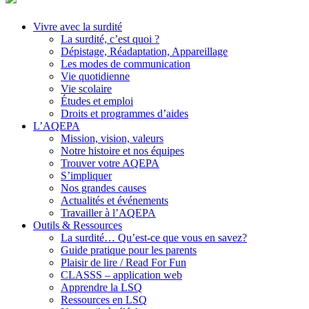
Vivre avec la surdité
La surdité, c’est quoi ?
Dépistage, Réadaptation, Appareillage
Les modes de communication
Vie quotidienne
Vie scolaire
Études et emploi
Droits et programmes d’aides
L’AQEPA
Mission, vision, valeurs
Notre histoire et nos équipes
Trouver votre AQEPA
S’impliquer
Nos grandes causes
Actualités et événements
Travailler à l’AQEPA
Outils & Ressources
La surdité… Qu’est-ce que vous en savez?
Guide pratique pour les parents
Plaisir de lire / Read For Fun
CLASSS – application web
Apprendre la LSQ
Ressources en LSQ