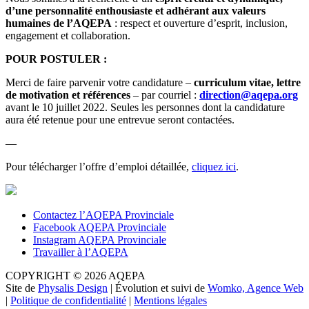
d’une personnalité enthousiaste et adhérant aux valeurs
humaines de l’AQEPA
: respect et ouverture d’esprit, inclusion,
engagement et collaboration.
POUR POSTULER :
Merci de faire parvenir votre candidature –
curriculum vitae, lettre
de motivation et références
– par courriel :
direction@aqepa.org
avant le 10 juillet 2022. Seules les personnes dont la candidature
aura été retenue pour une entrevue seront contactées.
—
Pour télécharger l’offre d’emploi détaillée,
cliquez ici
.
Contactez l’AQEPA Provinciale
Facebook AQEPA Provinciale
Instagram AQEPA Provinciale
Travailler à l’AQEPA
COPYRIGHT © 2026 AQEPA
Site de
Physalis Design
| Évolution et suivi de
Womko, Agence Web
|
Politique de confidentialité
|
Mentions légales