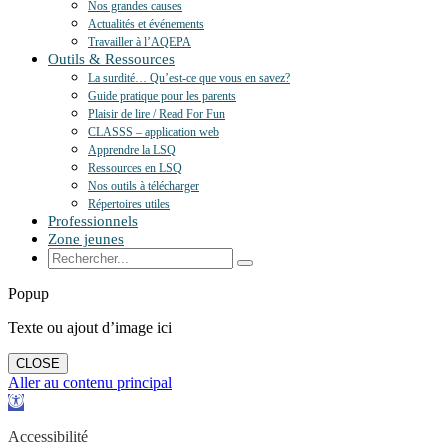
Nos grandes causes
Actualités et événements
Travailler à l’AQEPA
Outils & Ressources
La surdité… Qu’est-ce que vous en savez?
Guide pratique pour les parents
Plaisir de lire / Read For Fun
CLASSS – application web
Apprendre la LSQ
Ressources en LSQ
Nos outils à télécharger
Répertoires utiles
Professionnels
Zone jeunes
Popup
Texte ou ajout d’image ici
CLOSE
Aller au contenu principal
Ouvrir
la
barre
Accessibilité