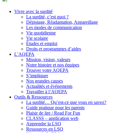
Vivre avec la surdité
La surdité, c’est quoi ?
Dépistage, Réadaptation, Appareillage
Les modes de communication
Vie quotidienne
Vie scolaire
Études et emploi
Droits et programmes d’aides
L’AQEPA
Mission, vision, valeurs
Notre histoire et nos équipes
Trouver votre AQEPA
S’impliquer
Nos grandes causes
Actualités et événements
Travailler à l’AQEPA
Outils & Ressources
La surdité… Qu’est-ce que vous en savez?
Guide pratique pour les parents
Plaisir de lire / Read For Fun
CLASSS – application web
Apprendre la LSQ
Ressources en LSQ