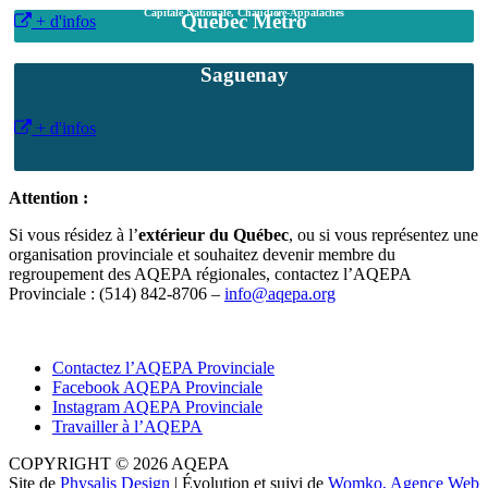
Capitale Nationale, Chaudière-Appalaches
Québec Métro
+ d'infos
Saguenay
+ d'infos
Attention :
Si vous résidez à l’
extérieur du Québec
, ou si vous représentez une
organisation provinciale et souhaitez devenir membre du
regroupement des AQEPA régionales, contactez l’AQEPA
Provinciale : (514) 842-8706 –
info@aqepa.org
Contactez l’AQEPA Provinciale
Facebook AQEPA Provinciale
Instagram AQEPA Provinciale
Travailler à l’AQEPA
COPYRIGHT © 2026 AQEPA
Site de
Physalis Design
| Évolution et suivi de
Womko, Agence Web