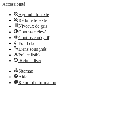
barre
Accessibilité
d’outils
Agrandir le texte
Réduire le texte
Niveaux de gris
Contraste élevé
Contraste négatif
Fond clair
Liens soulignés
Police lisible
Réinitialiser
Sitemap
Aide
Retour d'information