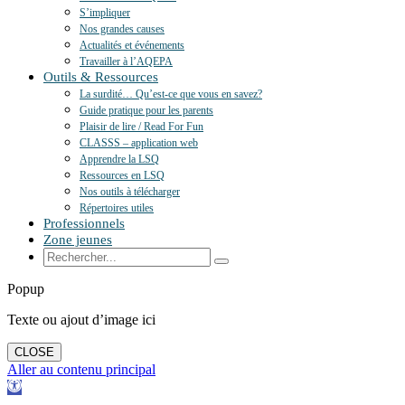
S’impliquer
Nos grandes causes
Actualités et événements
Travailler à l’AQEPA
Outils & Ressources
La surdité… Qu’est-ce que vous en savez?
Guide pratique pour les parents
Plaisir de lire / Read For Fun
CLASSS – application web
Apprendre la LSQ
Ressources en LSQ
Nos outils à télécharger
Répertoires utiles
Professionnels
Zone jeunes
Popup
Texte ou ajout d’image ici
CLOSE
Aller au contenu principal
Ouvrir
la