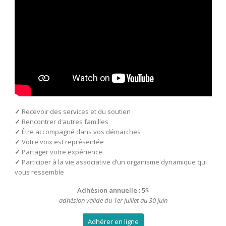
✓
Recevoir des services et du soutien
✓
Rencontrer d’autres familles
✓
Être accompagné dans vos démarches
✓
Votre voix est représentée
✓
Partager votre expérience
✓
Participer à la vie associative d’un organisme dynamique qui
vous ressemble
Adhésion annuelle : 5$
adhésion valide du 1er juillet au 30 juin
Adhérer en ligne