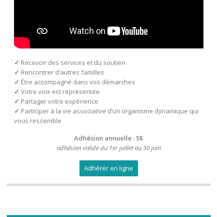
✓
Recevoir des services et du soutien
✓
Rencontrer d’autres familles
✓
Être accompagné dans vos démarches
✓
Votre voix est représentée
✓
Partager votre expérience
✓
Participer à la vie associative d’un organisme dynamique qui
vous ressemble
Adhésion annuelle : 5$
adhésion valide du 1er juillet au 30 juin
Adhérer en ligne