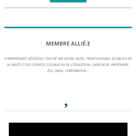
MEMBRE ALLIÉ.E
SYMPATHISANT, BÉNÉVOLE TOUCHÉ PAR NOTRE CAUSE, PROFESSIONNEL DU MILIEU DE
LA SANTÉ ET DES SERVICES SOCIAUX OU DE L’ÉDUCATION, CHERCHEUR, PARTENAIRE,
ÉLU, OBNL, CORPORATION…