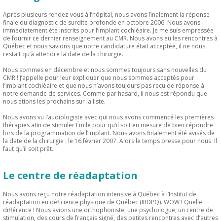
Après plusieurs rendez-vous à l’hôpital, nous avons finalement la réponse
finale du diagnostic de surdité profonde en octobre 2006. Nous avons
immédiatement été inscrits pour l’implant cochléaire. Je me suis empressée
de fournir ce dernier renseignement au CMR. Nous avons eu les rencontres à
Québec et nous savions que notre candidature était acceptée, il ne nous
restait qu’à attendre la date de la chirurgie.
Nous sommes en décembre et nous sommes toujours sans nouvelles du
CMR ! J’appelle pour leur expliquer que nous sommes acceptés pour
l’implant cochléaire et que nous n’avons toujours pas reçu de réponse à
notre demande de services. Comme par hasard, il nous est répondu que
nous étions les prochains sur la liste.
Nous avons vu l’audiologiste avec qui nous avons commencé les premières
thérapies afin de stimuler Émile pour qu’il soit en mesure de bien répondre
lors de la programmation de l’implant. Nous avons finalement été avisés de
la date de la chirurgie : le 16 février 2007. Alors le temps presse pour nous. Il
faut qu’il soit prêt.
Le centre de réadaptation
Nous avons reçu notre réadaptation intensive à Québec à l’Institut de
réadaptation en déficience physique de Québec (IRDPQ). WOW ! Quelle
différence ! Nous avions une orthophoniste, une psychologue, un centre de
stimulation, des cours de français signé, des petites rencontres avec d’autres