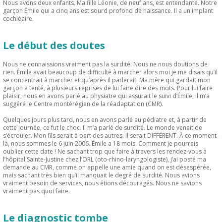
Nous avons deux enfants. Ma fille Léonie, de neuf ans, est entendante. Notre
garçon Émile qui a cinq ans est sourd profond de naissance. Il a un implant
cochléaire.
Le début des doutes
Nous ne connaissions vraiment pas la surdité. Nous ne nous doutions de
rien. Émile avait beaucoup de difficulté à marcher alors moi je me disais qu’il
se concentrait à marcher et qu’après il parlerait. Ma mère qui gardait mon
garçon a tenté, à plusieurs reprises de lui faire dire des mots. Pour lui faire
plaisir, nous en avons parlé au physiatre qui assurait le suivi d’Émile, il m’a
suggéré le Centre montérégien de la réadaptation (CMR).
Quelques jours plus tard, nous en avons parlé au pédiatre et, à partir de
cette journée, ce fut le choc. Il m’a parlé de surdité. Le monde venait de
s’écrouler. Mon fils serait à part des autres. Il serait DIFFÉRENT. À ce moment-
là, nous sommes le 6 juin 2006. Émile a 18 mois. Comment je pourrais
oublier cette date ! Ne sachant trop que faire à travers les rendez-vous à
l’hôpital Sainte-Justine chez l’ORL (oto-rhino-laryngologiste), j’ai posté ma
demande au CMR, comme on appelle une amie quand on est désespérée,
mais sachant très bien qu’il manquait le degré de surdité. Nous avions
vraiment besoin de services, nous étions découragés. Nous ne savions
vraiment pas quoi faire.
Le diagnostic tombe