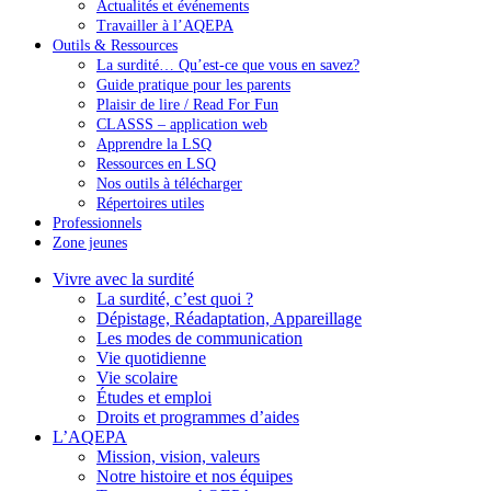
Actualités et événements
Travailler à l’AQEPA
Outils & Ressources
La surdité… Qu’est-ce que vous en savez?
Guide pratique pour les parents
Plaisir de lire / Read For Fun
CLASSS – application web
Apprendre la LSQ
Ressources en LSQ
Nos outils à télécharger
Répertoires utiles
Professionnels
Zone jeunes
Vivre avec la surdité
La surdité, c’est quoi ?
Dépistage, Réadaptation, Appareillage
Les modes de communication
Vie quotidienne
Vie scolaire
Études et emploi
Droits et programmes d’aides
L’AQEPA
Mission, vision, valeurs
Notre histoire et nos équipes