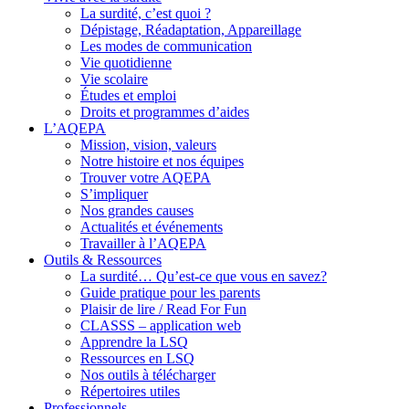
La surdité, c’est quoi ?
Dépistage, Réadaptation, Appareillage
Les modes de communication
Vie quotidienne
Vie scolaire
Études et emploi
Droits et programmes d’aides
L’AQEPA
Mission, vision, valeurs
Notre histoire et nos équipes
Trouver votre AQEPA
S’impliquer
Nos grandes causes
Actualités et événements
Travailler à l’AQEPA
Outils & Ressources
La surdité… Qu’est-ce que vous en savez?
Guide pratique pour les parents
Plaisir de lire / Read For Fun
CLASSS – application web
Apprendre la LSQ
Ressources en LSQ
Nos outils à télécharger
Répertoires utiles
Professionnels