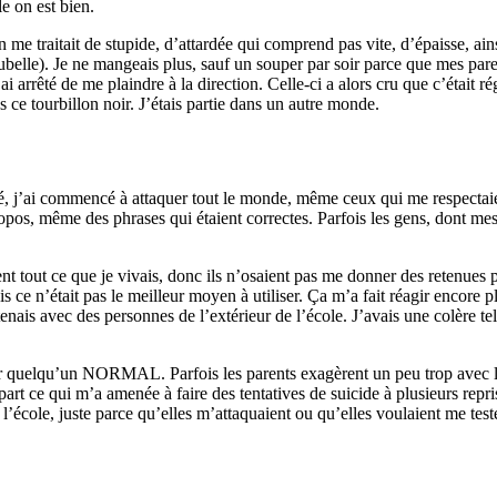
e on est bien.
e traitait de stupide, d’attardée qui comprend pas vite, d’épaisse, ains
ubelle). Je ne mangeais plus, sauf un souper par soir parce que mes paren
i arrêté de me plaindre à la direction. Celle-ci a alors cru que c’était r
 ce tourbillon noir. J’étais partie dans un autre monde.
gé, j’ai commencé à attaquer tout le monde, même ceux qui me respectaient
ropos, même des phrases qui étaient correctes. Parfois les gens, dont mes
nt tout ce que je vivais, donc ils n’osaient pas me donner des retenues 
 ce n’était pas le meilleur moyen à utiliser. Ça m’a fait réagir encore p
tenais avec des personnes de l’extérieur de l’école. J’avais une colère 
r quelqu’un NORMAL. Parfois les parents exagèrent un peu trop avec les 
 part ce qui m’a amenée à faire des tentatives de suicide à plusieurs repr
l’école, juste parce qu’elles m’attaquaient ou qu’elles voulaient me teste