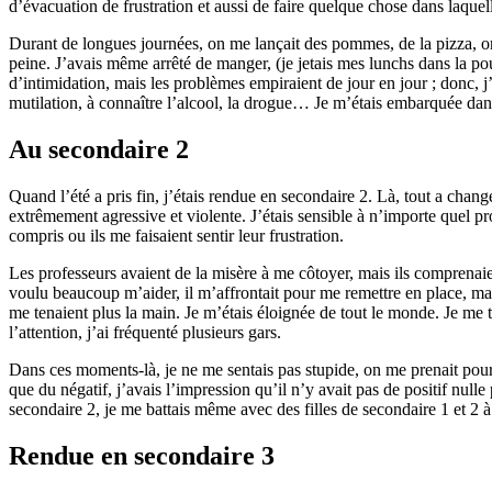
d’évacuation de frustration et aussi de faire quelque chose dans laquell
Durant de longues journées, on me lançait des pommes, de la pizza, on m
peine. J’avais même arrêté de manger, (je jetais mes lunchs dans la po
d’intimidation, mais les problèmes empiraient de jour en jour ; donc, j’a
mutilation, à connaître l’alcool, la drogue… Je m’étais embarquée dans
Au secondaire 2
Quand l’été a pris fin, j’étais rendue en secondaire 2. Là, tout a chan
extrêmement agressive et violente. J’étais sensible à n’importe quel p
compris ou ils me faisaient sentir leur frustration.
Les professeurs avaient de la misère à me côtoyer, mais ils comprenaie
voulu beaucoup m’aider, il m’affrontait pour me remettre en place, mais
me tenaient plus la main. Je m’étais éloignée de tout le monde. Je me 
l’attention, j’ai fréquenté plusieurs gars.
Dans ces moments-là, je ne me sentais pas stupide, on me prenait pou
que du négatif, j’avais l’impression qu’il n’y avait pas de positif nulle
secondaire 2, je me battais même avec des filles de secondaire 1 et 2 à 
Rendue en secondaire 3