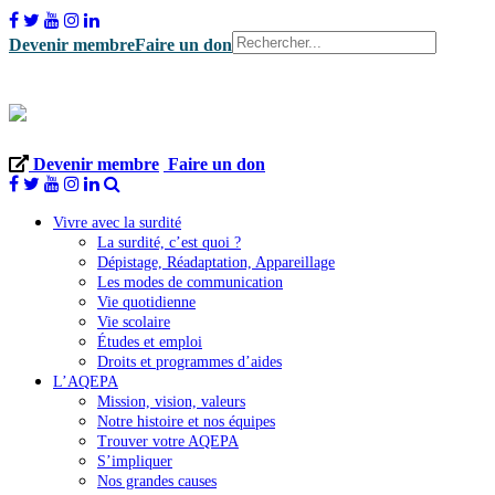
Devenir membre
Faire un don
Devenir membre
Faire un don
Vivre avec la surdité
La surdité, c’est quoi ?
Dépistage, Réadaptation, Appareillage
Les modes de communication
Vie quotidienne
Vie scolaire
Études et emploi
Droits et programmes d’aides
L’AQEPA
Mission, vision, valeurs
Notre histoire et nos équipes
Trouver votre AQEPA
S’impliquer
Nos grandes causes