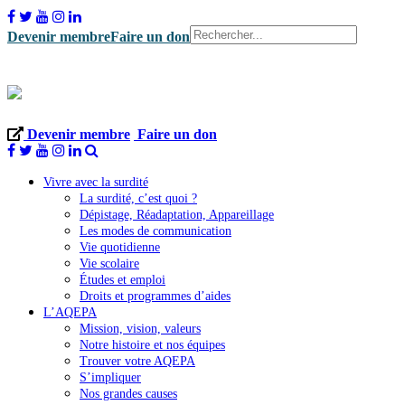
Devenir membre
Faire un don
Devenir membre
Faire un don
Vivre avec la surdité
La surdité, c’est quoi ?
Dépistage, Réadaptation, Appareillage
Les modes de communication
Vie quotidienne
Vie scolaire
Études et emploi
Droits et programmes d’aides
L’AQEPA
Mission, vision, valeurs
Notre histoire et nos équipes
Trouver votre AQEPA
S’impliquer
Nos grandes causes