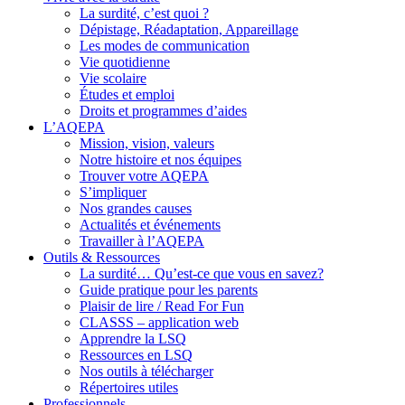
La surdité, c’est quoi ?
Dépistage, Réadaptation, Appareillage
Les modes de communication
Vie quotidienne
Vie scolaire
Études et emploi
Droits et programmes d’aides
L’AQEPA
Mission, vision, valeurs
Notre histoire et nos équipes
Trouver votre AQEPA
S’impliquer
Nos grandes causes
Actualités et événements
Travailler à l’AQEPA
Outils & Ressources
La surdité… Qu’est-ce que vous en savez?
Guide pratique pour les parents
Plaisir de lire / Read For Fun
CLASSS – application web
Apprendre la LSQ
Ressources en LSQ
Nos outils à télécharger
Répertoires utiles
Professionnels