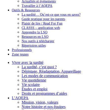
Actualités et événements
Travailler à l’AQEPA
Outils & Ressources
La surdité… Qu’est-ce que vous en savez?
Guide pratique pour les parents
Plaisir de lire / Read For Fun
CLASSS – application web
Apprendre la LSQ
Ressources en LSQ
Nos outils à télécharger
Répertoires utiles
Professionnels
Zone jeunes
Vivre avec la surdité
La surdité, c’est quoi ?
Dépistage, Réadaptation, Appareillage
Les modes de communication
Vie quotidienne
Vie scolaire
Études et emploi
Droits et programmes d’aides
L’AQEPA
Mission, vision, valeurs
Notre histoire et nos équipes