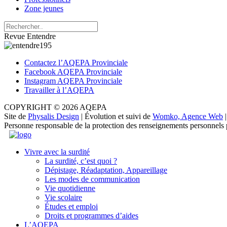
Zone jeunes
Revue Entendre
Contactez l’AQEPA Provinciale
Facebook AQEPA Provinciale
Instagram AQEPA Provinciale
Travailler à l’AQEPA
COPYRIGHT © 2026 AQEPA
Site de
Physalis Design
| Évolution et suivi de
Womko, Agence Web
Personne responsable de la protection des renseignements personnels
Vivre avec la surdité
La surdité, c’est quoi ?
Dépistage, Réadaptation, Appareillage
Les modes de communication
Vie quotidienne
Vie scolaire
Études et emploi
Droits et programmes d’aides
L’AQEPA