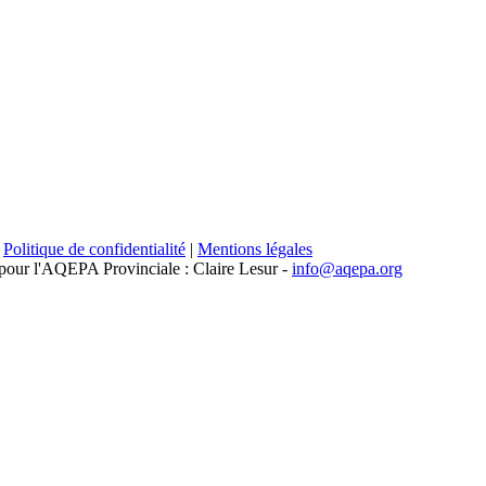
|
Politique de confidentialité
|
Mentions légales
 pour l'AQEPA Provinciale : Claire Lesur -
info@aqepa.org