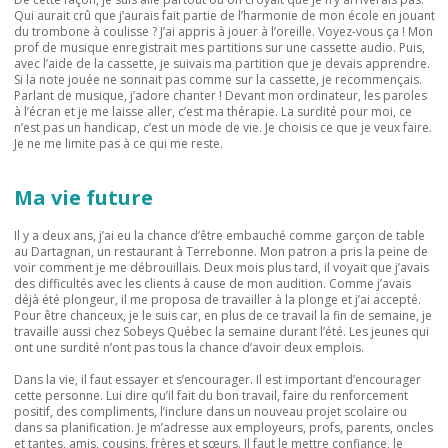
Qui aurait crû que j’aurais fait partie de l’harmonie de mon école en jouant
du trombone à coulisse ? J’ai appris à jouer à l’oreille. Voyez-vous ça ! Mon
prof de musique enregistrait mes partitions sur une cassette audio. Puis,
avec l’aide de la cassette, je suivais ma partition que je devais apprendre.
Si la note jouée ne sonnait pas comme sur la cassette, je recommençais.
Parlant de musique, j’adore chanter ! Devant mon ordinateur, les paroles
à l’écran et je me laisse aller, c’est ma thérapie. La surdité pour moi, ce
n’est pas un handicap, c’est un mode de vie. Je choisis ce que je veux faire.
Je ne me limite pas à ce qui me reste.
Ma vie future
Il y a deux ans, j’ai eu la chance d’être embauché comme garçon de table
au Dartagnan, un restaurant à Terrebonne. Mon patron a pris la peine de
voir comment je me débrouillais. Deux mois plus tard, il voyait que j’avais
des difficultés avec les clients à cause de mon audition. Comme j’avais
déjà été plongeur, il me proposa de travailler à la plonge et j’ai accepté.
Pour être chanceux, je le suis car, en plus de ce travail la fin de semaine, je
travaille aussi chez Sobeys Québec la semaine durant l’été. Les jeunes qui
ont une surdité n’ont pas tous la chance d’avoir deux emplois.
Dans la vie, il faut essayer et s’encourager. Il est important d’encourager
cette personne. Lui dire qu’il fait du bon travail, faire du renforcement
positif, des compliments, l’inclure dans un nouveau projet scolaire ou
dans sa planification. Je m’adresse aux employeurs, profs, parents, oncles
et tantes, amis, cousins, frères et sœurs. Il faut le mettre confiance, le