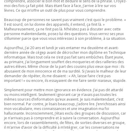
comprendre, associer le bon mot et déduire le sens de la phrase. Croyez-
moi des fois ça fait pitié. Mais étant face à face, j’arrive à lire sur vos
lèvres. Ce qui m’offre un outil de plus pour vous comprendre.
Beaucoup de personnes ne savent pas vraiment c’est quoi le problème. «
Il est sourd, on lui donne des appareils, il entend, ça finit là. »
Malheureusement, ça ne finit pas là. N’hésitez pas à discuter avec cette
personne malentendante, posez-lui des questions. Vous verrez ses yeux
s’illuminer parce que vous vous intéressez à son problème, à sa situation.
Aujourd’hui, j’ai 20 ans et lundi je vais entamer ma deuxième et avant-
dernière année de cégep avant de décrocher mon diplôme en Technique
informatique. Mais tout cela ne s’est pas fait sans embûches. Étant jeune,
au primaire, j’ai longuement souffert des moqueries et des railleries des
autres élèves. Même chose de la part des cousins plus vieux que moi : ils
abusaient de mon innocence et de ma surdité. Si j’avais le malheur de leur
demander de répéter, ils me disaient : « Ah, laisse faire c’est pas
important ! » ou encore, ils essayaient de me faire sentir niaiseux, stupide.
Simplement pour mettre mon ignorance en évidence. J’ai pas dit attardé
ou moins intelligent. Seulement ignorant car je n’avais pas toutes les
mêmes sources d’information qu’eux avaient. Je suis malentendant, c’est
bien normal. Par contre, je lisais beaucoup, j’adore lire. J’enrichissais ainsi
mon vocabulaire, mes connaissances et une imagination ma foi
hallucinante. Inconsciemment, j’étais exclu des groupes de discussion, car
je n’arrivais pas à comprendre et à suivre la conversation. Aujourd’hui
encore, lors de rassemblements, de fêtes, de sorties diverses en groupe,
il m’arrive d’avoir de la difficulté à m’intégrer, car les conversations ne