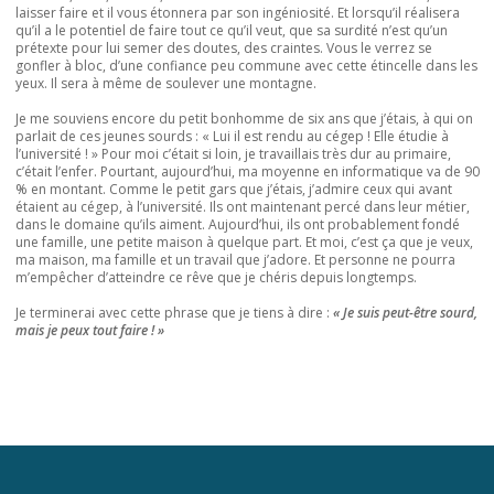
laisser faire et il vous étonnera par son ingéniosité. Et lorsqu’il réalisera
qu’il a le potentiel de faire tout ce qu’il veut, que sa surdité n’est qu’un
prétexte pour lui semer des doutes, des craintes. Vous le verrez se
gonfler à bloc, d’une confiance peu commune avec cette étincelle dans les
yeux. Il sera à même de soulever une montagne.
Je me souviens encore du petit bonhomme de six ans que j’étais, à qui on
parlait de ces jeunes sourds : « Lui il est rendu au cégep ! Elle étudie à
l’université ! » Pour moi c’était si loin, je travaillais très dur au primaire,
c’était l’enfer. Pourtant, aujourd’hui, ma moyenne en informatique va de 90
% en montant. Comme le petit gars que j’étais, j’admire ceux qui avant
étaient au cégep, à l’université. Ils ont maintenant percé dans leur métier,
dans le domaine qu’ils aiment. Aujourd’hui, ils ont probablement fondé
une famille, une petite maison à quelque part. Et moi, c’est ça que je veux,
ma maison, ma famille et un travail que j’adore. Et personne ne pourra
m’empêcher d’atteindre ce rêve que je chéris depuis longtemps.
Je terminerai avec cette phrase que je tiens à dire :
« Je suis peut-être sourd,
mais je peux tout faire ! »