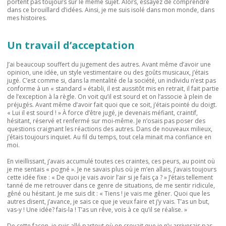
portent pas toujours sur le même sujet. Alors, essayez de comprendre
dans ce brouillard d’idées. Ainsi, je me suis isolé dans mon monde, dans
mes histoires.
Un travail d’acceptation
J’ai beaucoup souffert du jugement des autres. Avant même d’avoir une
opinion, une idée, un style vestimentaire ou des goûts musicaux, j’étais
jugé. C’est comme si, dans la mentalité de la société, un individu n’est pas
conforme à un « standard » établi, il est aussitôt mis en retrait, il fait partie
de l’exception à la règle. On voit qu’il est sourd et on l’associe à plein de
préjugés. Avant même d’avoir fait quoi que ce soit, j’étais pointé du doigt.
« Lui il est sourd ! » À force d’être jugé, je devenais méfiant, craintif,
hésitant, réservé et renfermé sur moi-même. Je n’osais pas poser des
questions craignant les réactions des autres. Dans de nouveaux milieux,
j’étais toujours inquiet. Au fil du temps, tout cela minait ma confiance en
moi.
En vieillissant, j’avais accumulé toutes ces craintes, ces peurs, au point où
je me sentais « pogné ». Je ne savais plus où je m’en allais, j’avais toujours
cette idée fixe : « De quoi je vais avoir l’air si je fais ça ? » J’étais tellement
tanné de me retrouver dans ce genre de situations, de me sentir ridicule,
gêné ou hésitant. Je me suis dit : « Tiens ! je vais me gêner. Quoi que les
autres disent, j’avance, je sais ce que je veux faire et j’y vais. T’as un but,
vas-y ! Une idée? fais-la ! T’as un rêve, vois à ce qu’il se réalise. »
De cette façon, je suis allé partout où on croyait que je n’y arriverais pas.