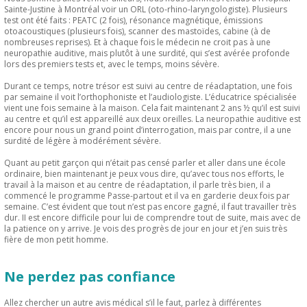
Sainte-Justine à Montréal voir un ORL (oto-rhino-laryngologiste). Plusieurs
test ont été faits : PEATC (2 fois), résonance magnétique, émissions
otoacoustiques (plusieurs fois), scanner des mastoïdes, cabine (à de
nombreuses reprises). Et à chaque fois le médecin ne croit pas à une
neuropathie auditive, mais plutôt à une surdité, qui s’est avérée profonde
lors des premiers tests et, avec le temps, moins sévère.
Durant ce temps, notre trésor est suivi au centre de réadaptation, une fois
par semaine il voit l’orthophoniste et l’audiologiste. L’éducatrice spécialisée
vient une fois semaine à la maison. Cela fait maintenant 2 ans ½ qu’il est suivi
au centre et qu’il est appareillé aux deux oreilles. La neuropathie auditive est
encore pour nous un grand point d’interrogation, mais par contre, il a une
surdité de légère à modérément sévère.
Quant au petit garçon qui n’était pas censé parler et aller dans une école
ordinaire, bien maintenant je peux vous dire, qu’avec tous nos efforts, le
travail à la maison et au centre de réadaptation, il parle très bien, il a
commencé le programme Passe-partout et il va en garderie deux fois par
semaine. C’est évident que tout n’est pas encore gagné, il faut travailler très
dur. II est encore difficile pour lui de comprendre tout de suite, mais avec de
la patience on y arrive. Je vois des progrès de jour en jour et j’en suis très
fière de mon petit homme.
Ne perdez pas confiance
Allez chercher un autre avis médical s’il le faut, parlez à différentes