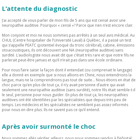
L’attente du diagnostic
J’ai accepté de vous parler de mon fils de 5 ans qui est censé avoir une
neuropathie auditive. Pourquoi « censé »? Parce que rien n’est encore clair.
Mon conjoint et moi ne nous sommes pas arrêtés à un seul avis médical. Au
CHUL (Centre hospitalier de l’Université Laval) à Québec, il a passé un test
qui s’appelle PEATC (potentiel évoqué du tronc cérébral), cabine, émissions
otoacoustiques, ils ont découvert une NA (neuropathie auditive) sans
surdité. L’audiologiste nous avait dit que c’était très rare et que notre fils ne
parlerait peut-être jamais et qu’il n’irait pas dans une école ordinaire.
Pour nous faire saisir la façon dont il entendait (ou comprenait le langage)
elle a donné en exemple que si nous allions en Chine, nous entendrions la
langue, mais ne la comprendrions pas tout de suite… Nous étions en état de
choc parce qu’en plus de tout ça, il n’y avait personne d’autre qui avait
seulement une neuropathie auditive (sans surdité), notre fils était semble-t-il
le seul, personne pour nous guider. En plus de tout ça, les neuropathies
auditives ont été identifiées par les spécialistes que depuis très peu de
temps. Les médecins et les spécialistes ne semblent pas assez informés
pour nous en dire plus. Ils ne savent pas ce qu’il entend.
Après avoir surmonté le choc
Nous sommes allés vérifier ailleurs, nous nous sommes rendus à l’Hôpital