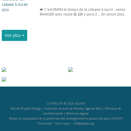
🍁 C'est ENFIN le temps de la cabane à sucre : venez
MANGER avec nous! 🥞 🙌Il y aura 2 ...
En savoir plus
Voir plus
COPYRIGHT © 2026 AQEPA
Site de
Physalis Design
| Évolution et suivi de
Womko, Agence Web
|
Politique de
confidentialité
|
Mentions légales
Personne responsable de la protection des renseignements personnels pour l'AQEPA
Provinciale : Claire Lesur -
info@aqepa.org