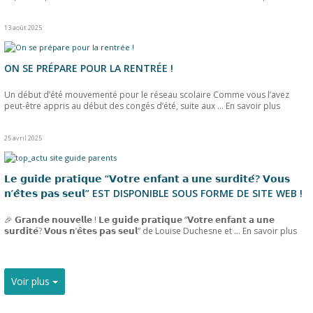
13 août 2025
ON SE PRÉPARE POUR LA RENTRÉE !
Un début d’été mouvementé pour le réseau scolaire Comme vous l’avez
peut-être appris au début des congés d’été, suite aux ...
En savoir plus
25 avril 2025
𝗟𝗲 𝗴𝘂𝗶𝗱𝗲 𝗽𝗿𝗮𝘁𝗶𝗾𝘂𝗲 “𝗩𝗼𝘁𝗿𝗲 𝗲𝗻𝗳𝗮𝗻𝘁 𝗮 𝘂𝗻𝗲 𝘀𝘂𝗿𝗱𝗶𝘁𝗲́? 𝗩𝗼𝘂𝘀
𝗻’𝗲̂𝘁𝗲𝘀 𝗽𝗮𝘀 𝘀𝗲𝘂𝗹” EST DISPONIBLE SOUS FORME DE SITE WEB !
🎉 𝗚𝗿𝗮𝗻𝗱𝗲 𝗻𝗼𝘂𝘃𝗲𝗹𝗹𝗲 ! 𝗟𝗲 𝗴𝘂𝗶𝗱𝗲 𝗽𝗿𝗮𝘁𝗶𝗾𝘂𝗲 “𝗩𝗼𝘁𝗿𝗲 𝗲𝗻𝗳𝗮𝗻𝘁 𝗮 𝘂𝗻𝗲
𝘀𝘂𝗿𝗱𝗶𝘁𝗲́? 𝗩𝗼𝘂𝘀 𝗻’𝗲̂𝘁𝗲𝘀 𝗽𝗮𝘀 𝘀𝗲𝘂𝗹” de Louise Duchesne et ...
En savoir plus
Voir plus