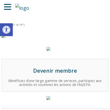
Ouvrir la barre d’outils
[layerslider id="8"]
Devenir membre
Bénéficiez d’une large gamme de services, participez aux
activités et soutenez les actions de l’AQEPA.