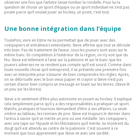
observer une fois que l’arbitre laisse tomber la rondelle. Pour lui la
question de choisir un sport d’équipe ou un sport individuel ne s’est pas
posée parce qu’il voulait jouer au hockey, un point, c’est tout.
Une bonne intégration dans l’équipe
Toutefois, vivre en Estrie ne lui permettait que de jouer avec des
coéquipiers et entraîneurs entendants. Steve affirme que tout se déroule
très bien. Pas de traitement de faveur, tous les joueurs sont assis sur le
même banc. En compétition à l’extérieur de la région, on n’y voit que du
feu. Steve est tellement à l’aise sur la patinoire et sur le banc que les
joueurs adverses ne se rendent pas compte qu’il est sourd. Comme dans
toute nouvelle chose qu’il entreprend, il se présente une première fois
avec un interprète pour s’assurer de bien comprendre les règles. Après,
on se débrouille avec le bon vieux papier et crayon si Steve n’est pas
certain d’avoir bien compris un message en lisant sur les lèvres. (Steve lit
un peu sur les lèvres).
Steve a le sentiment d’être plus autonome en jouant au hockey. Il explique
cela simplement parce qu’il y a des responsabilités à pratiquer un sport.
Matchs, pratiques et tournois demandent d’être à ses affaires. La seule
ombre au tableau, les remises de prix. Steve est toujours le dernier dans
l’aréna à savoir qu’il se mérite un prix ou une médaille. Ses coéquipiers,
avec une tape sur l’épaule et les félicitations qu’il mérite, lui montrent du
doigt qu’il est attendu au centre de la patinoire. C’est souvent à ce
moment que tous apprennent que Steve vit avec une surdité.