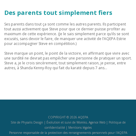
Des parents tout simplement fiers
Ses parents dans tout ça sont comme les autres parents. Ils participent
tout aussi activement que Steve pour que ce dernier puisse profiter au
maximum de cette expérience. (Je le sais simplement parce qu’ils se sont
excusés, sans devoir le faire, de manquer une activité de l’AQEPA Estrie
pour accompagner Steve en compétition.)
Steve marque un point, le point de la victoire, en affirmant que vivre avec
une surdité ne devrait pas empêcher une personne de pratiquer un sport.
Steve a, je le crois sincèrement, tout simplement raison, je pense, entre
autres, à Shanda Kenny-Roy qui fait du karaté depuis 7 ans…
COPYRIGHT © 2026 AQEPA
Site de
Physalis Design
| Évolution et suivi de
Womko, Agence Web
|
Politique de
confidentialité
|
Mentions légales
Personne responsable de la protection des renseignements personnels pour l'AQEPA