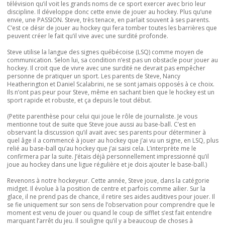
télévision qu’il voit les grands noms de ce sport exercer avec brio leur
discipline. Il développe donc cette envie de jouer au hockey. Plus qu’une
envie, une PASSION. Steve, très tenace, en parlait souvent à ses parents.
C’est ce désir de jouer au hockey qui fera tomber toutes les barrières que
peuvent créer le fait qu’il vive avec une surdité profonde.
Steve utilise la langue des signes québécoise (LSQ) comme moyen de
communication. Selon lui, sa condition n’est pas un obstacle pour jouer au
hockey. Il croit que de vivre avec une surdité ne devrait pas empêcher
personne de pratiquer un sport. Les parents de Steve, Nancy
Heatherington et Daniel Scalabrini, ne se sont jamais opposés à ce choix.
Ils n’ont pas peur pour Steve, même en sachant bien que le hockey est un
sport rapide et robuste, et ça depuis le tout début.
(Petite parenthèse pour celui qui joue le rôle de journaliste. Je vous
mentionne tout de suite que Steve joue aussi au base-ball. C’est en
observant la discussion qu’il avait avec ses parents pour déterminer à
quel âge il a commencé à jouer au hockey que j’ai vu un signe, en LSQ, plus
relié au base-ball qu’au hockey que j’ai saisi cela. L’interprète me le
confirmera par la suite. J’étais déjà personnellement impressionné qu’il
joue au hockey dans une ligue régulière et je dois ajouter le base-ball.)
Revenons à notre hockeyeur. Cette année, Steve joue, dans la catégorie
midget. Il évolue à la position de centre et parfois comme ailier. Sur la
glace, il ne prend pas de chance, il retire ses aides auditives pour jouer. Il
se fie uniquement sur son sens de l’observation pour comprendre que le
moment est venu de jouer ou quand le coup de sifflet s’est fait entendre
marquant l’arrêt du jeu. Il souligne qu’il y a beaucoup de choses à