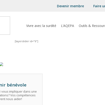
Devenir membre
Faire 
Vivre avec la surdité
L’AQEPA
Outils & Ressour
[layerslider id="6"]
nir bénévole
 vous impliquer dans une
ations? Vos compétences
ent nous aider!