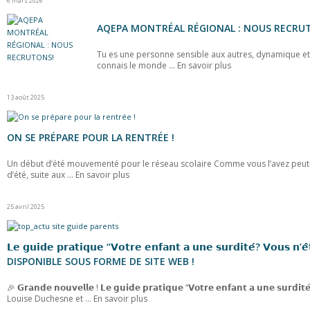
6 mars 2026
AQEPA MONTRÉAL RÉGIONAL : NOUS RECRU
Tu es une personne sensible aux autres, dynamique et
connais le monde ...
En savoir plus
13 août 2025
ON SE PRÉPARE POUR LA RENTRÉE !
Un début d’été mouvementé pour le réseau scolaire Comme vous l’avez peut
d’été, suite aux ...
En savoir plus
25 avril 2025
𝗟𝗲 𝗴𝘂𝗶𝗱𝗲 𝗽𝗿𝗮𝘁𝗶𝗾𝘂𝗲 “𝗩𝗼𝘁𝗿𝗲 𝗲𝗻𝗳𝗮𝗻𝘁 𝗮 𝘂𝗻𝗲 𝘀𝘂𝗿𝗱𝗶𝘁𝗲́? 𝗩𝗼𝘂𝘀 𝗻’
DISPONIBLE SOUS FORME DE SITE WEB !
🎉 𝗚𝗿𝗮𝗻𝗱𝗲 𝗻𝗼𝘂𝘃𝗲𝗹𝗹𝗲 ! 𝗟𝗲 𝗴𝘂𝗶𝗱𝗲 𝗽𝗿𝗮𝘁𝗶𝗾𝘂𝗲 “𝗩𝗼𝘁𝗿𝗲 𝗲𝗻𝗳𝗮𝗻𝘁 𝗮 𝘂𝗻𝗲 𝘀𝘂𝗿𝗱𝗶𝘁
Louise Duchesne et ...
En savoir plus