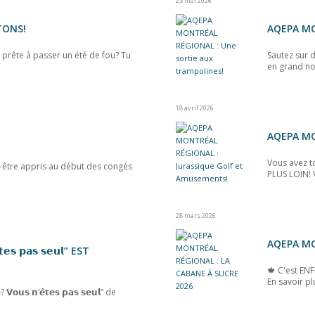
23 mai 2026
TONS!
AQEPA MO
 prête à passer un été de fou? Tu
Sautez sur 
en grand no
18 avril 2026
AQEPA MO
Vous avez t
-être appris au début des congés
PLUS LOIN! 
28 mars 2026
AQEPA MO
̂𝘁𝗲𝘀 𝗽𝗮𝘀 𝘀𝗲𝘂𝗹” EST
🍁 C'est ENF
En savoir pl
́? 𝗩𝗼𝘂𝘀 𝗻’𝗲̂𝘁𝗲𝘀 𝗽𝗮𝘀 𝘀𝗲𝘂𝗹” de