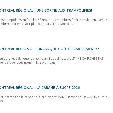
NTRÉAL RÉGIONAL : UNE SORTIE AUX TRAMPOLINES!
des trampolines en famille! ***Pour nos membres-famille seulement. Venez
mbre! Pour en savoir plus ou pour ...
En savoir plus
NTRÉAL RÉGIONAL : JURASSIQUE GOLF ET AMUSEMENTS!
oujours rêvé de jouer au golf parmi des dinosaures??? NE CHERCHEZ PAS
Venez jouer avec nous! ...
En savoir plus
NTRÉAL RÉGIONAL : LA CABANE À SUCRE 2026
IN le temps de la cabane à sucre : venez MANGER avec nous! 🥞 🙌Il y aura 2 ...
us