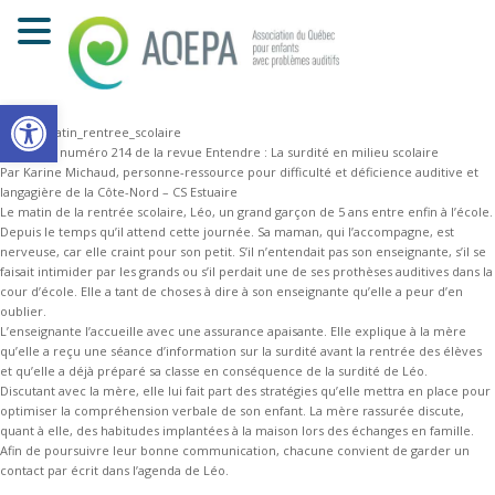
Vivre avec la surdité
Le matin de la rentrée scolaire
Ouvrir la barre d’outils
Extrait du numéro 214 de la revue Entendre : La surdité en milieu scolaire
Par Karine Michaud, personne-ressource pour difficulté et déficience auditive et
langagière de la Côte-Nord – CS Estuaire
Le matin de la rentrée scolaire, Léo, un grand garçon de 5 ans entre enfin à l’école.
Depuis le temps qu’il attend cette journée. Sa maman, qui l’accompagne, est
nerveuse, car elle craint pour son petit. S’il n’entendait pas son enseignante, s’il se
faisait intimider par les grands ou s’il perdait une de ses prothèses auditives dans la
cour d’école. Elle a tant de choses à dire à son enseignante qu’elle a peur d’en
oublier.
L’enseignante l’accueille avec une assurance apaisante. Elle explique à la mère
qu’elle a reçu une séance d’information sur la surdité avant la rentrée des élèves
et qu’elle a déjà préparé sa classe en conséquence de la surdité de Léo.
Discutant avec la mère, elle lui fait part des stratégies qu’elle mettra en place pour
optimiser la compréhension verbale de son enfant. La mère rassurée discute,
quant à elle, des habitudes implantées à la maison lors des échanges en famille.
Afin de poursuivre leur bonne communication, chacune convient de garder un
contact par écrit dans l’agenda de Léo.