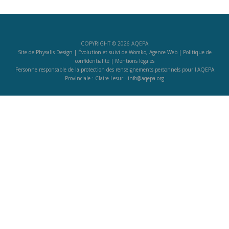
COPYRIGHT © 2026 AQEPA
Site de
Physalis Design
| Évolution et suivi de
Womko, Agence Web
|
Politique de
confidentialité
|
Mentions légales
Personne responsable de la protection des renseignements personnels pour l'AQEPA
Provinciale : Claire Lesur -
info@aqepa.org