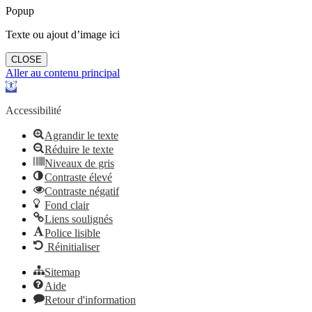
Popup
Texte ou ajout d’image ici
CLOSE
Aller au contenu principal
Ouvrir
la
barre
Accessibilité
d’outils
Agrandir le texte
Réduire le texte
Niveaux de gris
Contraste élevé
Contraste négatif
Fond clair
Liens soulignés
Police lisible
Réinitialiser
Sitemap
Aide
Retour d'information