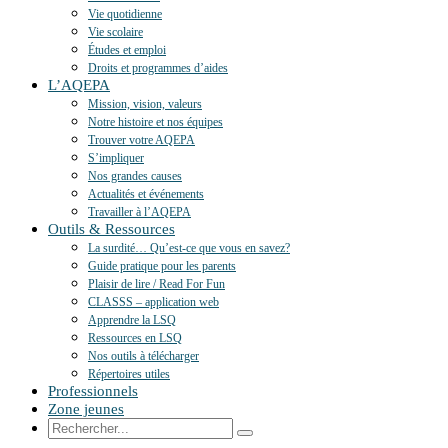
Vie quotidienne
Vie scolaire
Études et emploi
Droits et programmes d’aides
L’AQEPA
Mission, vision, valeurs
Notre histoire et nos équipes
Trouver votre AQEPA
S’impliquer
Nos grandes causes
Actualités et événements
Travailler à l’AQEPA
Outils & Ressources
La surdité… Qu’est-ce que vous en savez?
Guide pratique pour les parents
Plaisir de lire / Read For Fun
CLASSS – application web
Apprendre la LSQ
Ressources en LSQ
Nos outils à télécharger
Répertoires utiles
Professionnels
Zone jeunes