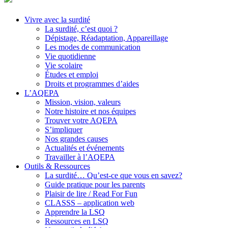
Vivre avec la surdité
La surdité, c’est quoi ?
Dépistage, Réadaptation, Appareillage
Les modes de communication
Vie quotidienne
Vie scolaire
Études et emploi
Droits et programmes d’aides
L’AQEPA
Mission, vision, valeurs
Notre histoire et nos équipes
Trouver votre AQEPA
S’impliquer
Nos grandes causes
Actualités et événements
Travailler à l’AQEPA
Outils & Ressources
La surdité… Qu’est-ce que vous en savez?
Guide pratique pour les parents
Plaisir de lire / Read For Fun
CLASSS – application web
Apprendre la LSQ
Ressources en LSQ