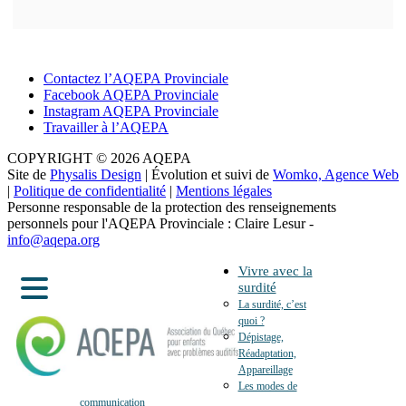
Contactez l’AQEPA Provinciale
Facebook AQEPA Provinciale
Instagram AQEPA Provinciale
Travailler à l’AQEPA
COPYRIGHT © 2026 AQEPA
Site de
Physalis Design
| Évolution et suivi de
Womko, Agence Web
|
Politique de confidentialité
|
Mentions légales
Personne responsable de la protection des renseignements
personnels pour l'AQEPA Provinciale : Claire Lesur -
info@aqepa.org
Vivre avec la
surdité
La surdité, c’est
quoi ?
Dépistage,
Réadaptation,
Appareillage
Les modes de
communication